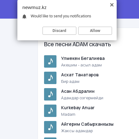
newmuz.kz
Would like to send you notifications
Discard
Allow
Все песни ADAM скачать
Улмекен Бегалиева
Акешим - асыл адам
Асхат Танатаров
Бир адам
Асан Абдралин
Адамдар озгермейди
Kurkebay Anuar
Madam
Айгерим Сабырханкызы
Жаксы адамдар