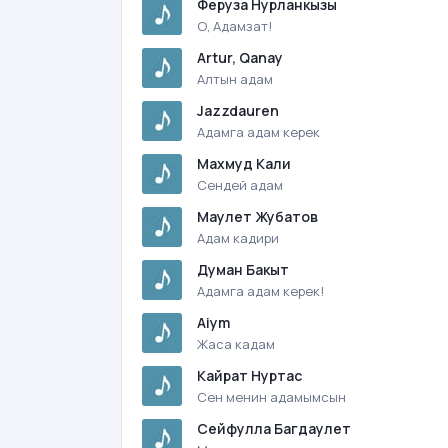
Феруза Нурланкызы
О, Адамзат!
Artur, Qanay
Алтын адам
Jazzdauren
Адамга адам керек
Махмуд Кали
Сендей адам
Маулет Жубатов
Адам кадири
Думан Бакыт
Адамга адам керек!
Aiym
Жаса кадам
Кайрат Нуртас
Сен менин адамымсын
Сейфулла Багдаулет