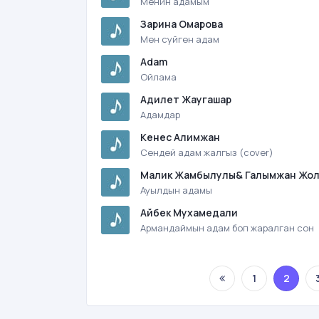
Менин адамым
Зарина Омарова
Мен суйген адам
Adam
Ойлама
Адилет Жаугашар
Адамдар
Кенес Алимжан
Сендей адам жалгыз (cover)
Малик Жамбылулы& Галымжан Жо
Ауылдын адамы
Айбек Мухамедали
Армандаймын адам боп жаралган сон
1
2