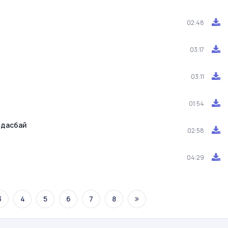
02:48
03:17
03:11
01:54
лдасбай
02:58
04:29
3
4
5
6
7
8