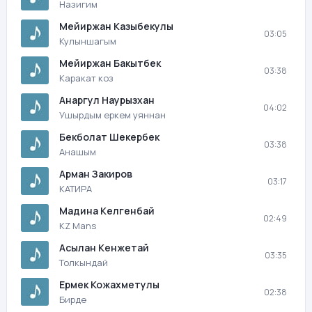
Назигим
Мейиржан Казыбекулы
03:05
Кулыншагым
Мейиржан Бакытбек
03:38
Каракат коз
Анаргул Наурызхан
04:02
Ушырдым еркем уяннан
Бекболат Шекербек
03:38
Анашым
Арман Закиров
03:17
КАТИРА
Мадина Келгенбай
02:49
KZ Mans
Асылан Кенжетай
03:35
Толкындай
Ермек Кожахметулы
02:38
Бирде