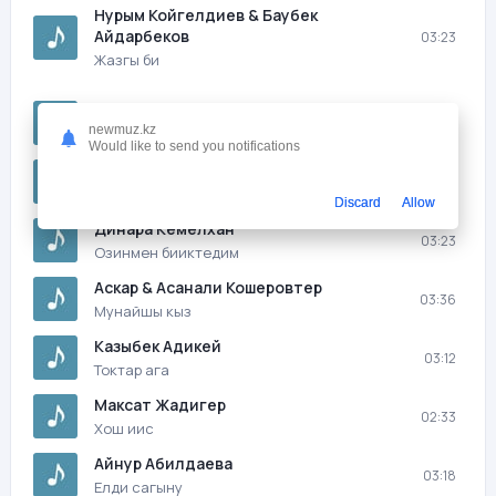
Нурым Койгелдиев & Баубек
Айдарбеков
03:23
Жазгы би
Ермек Кожахметулы
03:02
newmuz.kz
Омир сур жай гана
Would like to send you notifications
Гаухартас Даулетова
02:30
Кызым менин
Discard
Allow
Динара Кемелхан
03:23
Озинмен бииктедим
Аскар & Асанали Кошеровтер
03:36
Мунайшы кыз
Казыбек Адикей
03:12
Токтар ага
Максат Жадигер
02:33
Хош иис
Айнур Абилдаева
03:18
Елди сагыну