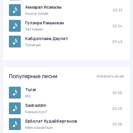
Акмарал Исакызы
03:33
Кызга тилек
Гулзира Ракымжан
02:54
Таттимин
Кабдоллаев Даулет
03:49
Толагай
Популярные песни
показать все
Turar
03:36
Иіс
Sadraddin
02:46
Канша кун?
Ерболат Кудайбергенов
03:38
Мен казакпын