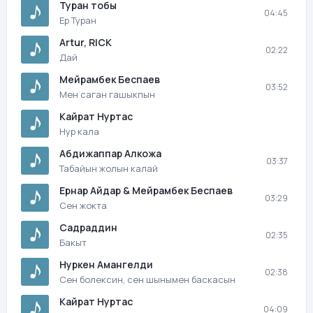
Туран тобы
04:45
Ер Туран
Artur, RICK
02:22
Дай
Мейрамбек Беспаев
03:52
Мен саган гашыкпын
Кайрат Нуртас
Нур кала
Абдижаппар Алкожа
03:37
Табайын жолын калай
Ернар Айдар & Мейрамбек Беспаев
03:29
Сен жокта
Садраддин
02:35
Бакыт
Нуркен Амангелди
02:38
Сен болексин, сен шынымен баскасын
Кайрат Нуртас
04:09