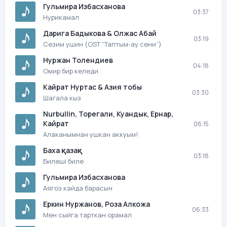
Гульмира Избасханова
03:37
Нурикамал
Дарига Бадыкова & Олжас Абай
03:19
Сезим ушин (OST “Таптым-ау сени”)
Нуржан Толендиев
04:18
Омир бир келеди
Кайрат Нуртас & Азия тобы
03:30
Шагала кыз
Nurbullin, Торегали, Куандык, Ернар,
Кайрат
06:15
Алаканымнан ушкан аккуым!
Баха қазақ
03:18
Билеші биле
Гульмира Избасханова
Аягоз кайда барасын
Еркин Нуржанов, Роза Алкожа
06:33
Мен сыйга тарткан орамал