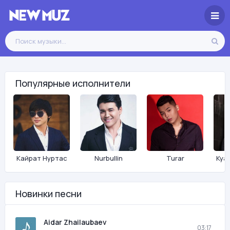
Популярные исполнители
Кайрат Нуртас
Nurbullin
Turar
Куа
Новинки песни
Aidar Zhailaubaev
03:17