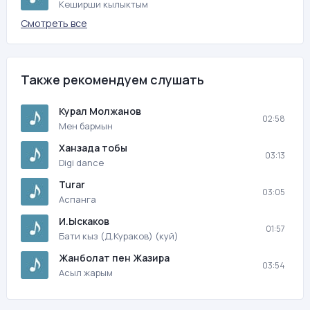
Кеширши кылыктым
Смотреть все
Также рекомендуем слушать
Курал Молжанов
02:58
Мен бармын
Ханзада тобы
03:13
Digi dance
Turar
03:05
Аспанга
И.Ыскаков
01:57
Бати кыз (Д.Кураков) (куй)
Жанболат пен Жазира
03:54
Асыл жарым