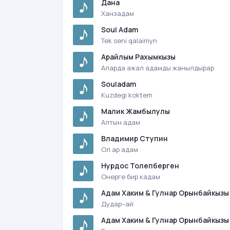
Дана
Ханзадам
Soul Adam
Tek seni qalaimyn
Арайлым Раxымкызы
Аларда ажал адамды жанылдырар
Souladam
Kuzdegi koktem
Малик Жамбылулы
Алтын адам
Владимир Ступин
Ол ар адам
Нурдос Толепберген
Онерге бир кадам
Адам Хаким & Гулнар Орынбайкызы
Дудар–ай
Адам Хаким & Гулнар Орынбайкызы