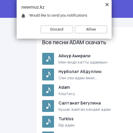
newmuz.kz
Would like to send you notifications
Discard
Allow
Все песни ADAM скачать
Айнур Амирали
Мен енди катты адаммын
Нурболат Абдуллин
Сен ози адам емес...
Adam
Коштасу
Салтанат Бегулина
Кушак жайган кандай адам
Turkiss
Бiр адам