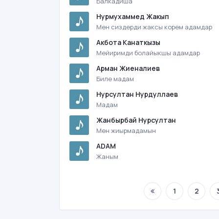
Балкадиша
Нурмухаммед Жакып
Мен сиздерди жаксы корем адамдар
Акбота Канаткызы
Мейиримди болайыкшы адамдар
Арман Жиеналиев
Биле мадам
Нурсултан Нурдуллаев
Мадам
Жанбырбай Нурсултан
Мен жиырмадамын
ADAM
Жаным
1
2