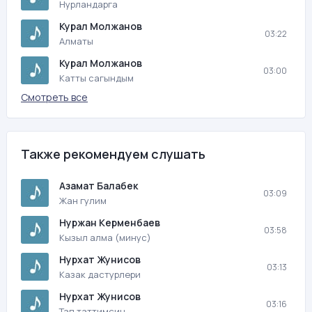
Нурландарга
Курал Молжанов
03:22
Алматы
Курал Молжанов
03:00
Катты сагындым
Смотреть все
Также рекомендуем слушать
Азамат Балабек
03:09
Жан гулим
Нуржан Керменбаев
03:58
Кызыл алма (минус)
Нурхат Жунисов
03:13
Казак дастурлери
Нурхат Жунисов
03:16
Тап таттимсин