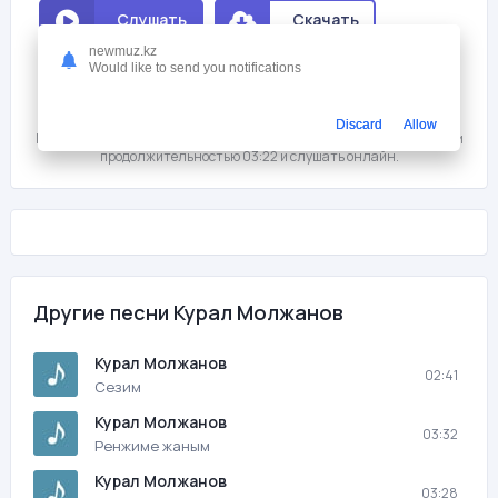
Слушать
Скачать
newmuz.kz
Would like to send you notifications
Мне нравится
0
На этой странице вы можете скачать песню бесплатно Курал
Discard
Allow
Молжанов - Алматы с битрейтом 320 kb/s, размером файла 8,1 мб. и
продолжительностью 03:22 и слушать онлайн.
Другие песни Курал Молжанов
Курал Молжанов
02:41
Сезим
Курал Молжанов
03:32
Ренжиме жаным
Курал Молжанов
03:28