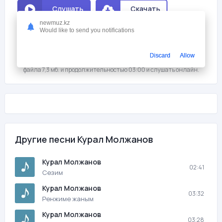
Слушать
Скачать
newmuz.kz
Would like to send you notifications
Мне нравится
0
На этой странице вы можете скачать песню бесплатно Курал
Discard
Allow
Молжанов - Катты сагындым с битрейтом 320 kb/s, размером
файла 7,3 мб. и продолжительностью 03:00 и слушать онлайн.
Другие песни Курал Молжанов
Курал Молжанов
02:41
Сезим
Курал Молжанов
03:32
Ренжиме жаным
Курал Молжанов
03:28