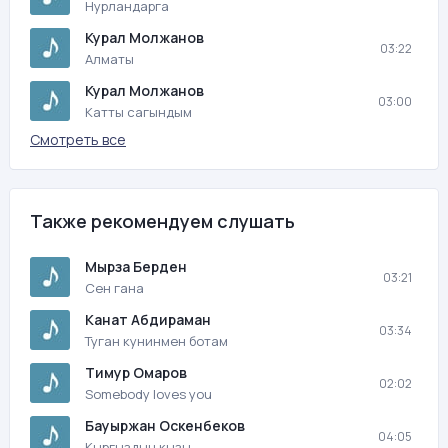
Нурландарга
Курал Молжанов
03:22
Алматы
Курал Молжанов
03:00
Катты сагындым
Смотреть все
Также рекомендуем слушать
Мырза Берден
03:21
Сен гана
Канат Абдираман
03:34
Туган кунинмен ботам
Тимур Омаров
02:02
Somebody loves you
Бауыржан Оскенбеков
04:05
Кыргыздын кызы