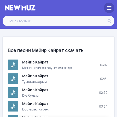
Все песни Мейир Кайрат скачать
Мейир Кайрат
03:12
Менин суйген аруым Аягозде
Мейир Кайрат
02:51
Туыскандарым
Мейир Кайрат
02:59
Булбулым
Мейир Кайрат
03:24
Бос емес журек