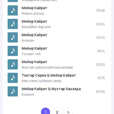
Мейир Кайрат
03:28
Жакын досым
Мейир Кайрат
03:24
Махаббат бар али
Мейир Кайрат
03:24
Анажан
Мейир Кайрат
03:14
Сундет той
Мейир Кайрат
03:20
Жастык шакка кайткым келеди
Токтар Серик & Мейир Кайрат
03:15
Мен сени суйемин омир
Мейир Кайрат & Мухтар Ханзада
03:00
Кудаша
1
2