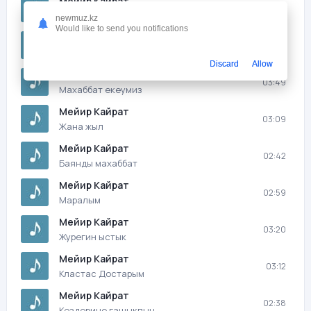
Мейир Кайрат
02:56
Акылды акымак
newmuz.kz
Would like to send you notifications
Мейир Кайрат
03:05
Жылама махаббат
Discard
Allow
Мейир Кайрат
03:49
Махаббат екеумиз
Мейир Кайрат
03:09
Жана жыл
Мейир Кайрат
02:42
Баянды махаббат
Мейир Кайрат
02:59
Маралым
Мейир Кайрат
03:20
Журегин ыстык
Мейир Кайрат
03:12
Кластас Достарым
Мейир Кайрат
02:38
Коздерине гашыкпын