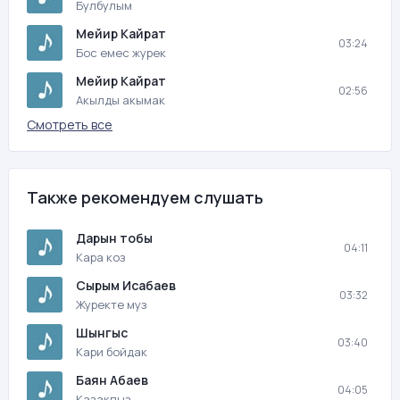
Булбулым
Мейир Кайрат
03:24
Бос емес журек
Мейир Кайрат
02:56
Акылды акымак
Смотреть все
Также рекомендуем слушать
Дарын тобы
04:11
Кара коз
Сырым Исабаев
03:32
Журекте муз
Шынгыс
03:40
Кари бойдак
Баян Абаев
04:05
Казакпыз