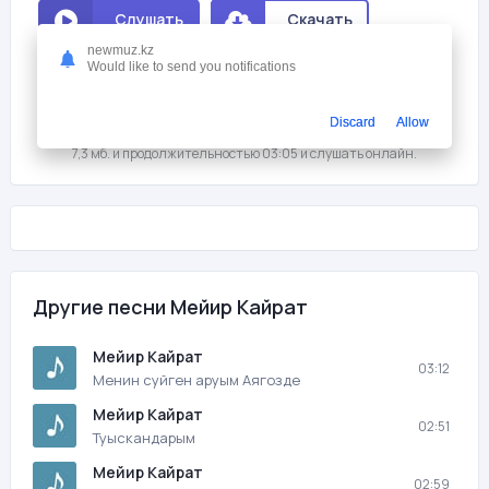
Слушать
Скачать
newmuz.kz
Would like to send you notifications
Мне нравится
0
На этой странице вы можете скачать песню бесплатно Мейир
Discard
Allow
Кайрат - Жылама махаббат с битрейтом 320 kb/s, размером файла
7,3 мб. и продолжительностью 03:05 и слушать онлайн.
Другие песни Мейир Кайрат
Мейир Кайрат
03:12
Менин суйген аруым Аягозде
Мейир Кайрат
02:51
Туыскандарым
Мейир Кайрат
02:59