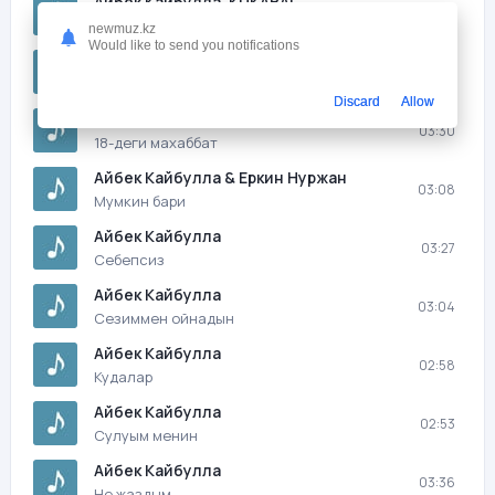
Айбек Кайбулла, KUKABAI
03:07
Жылдар-жылдар
newmuz.kz
Would like to send you notifications
Айбек Кайбулла
02:59
Ай Ай Омир
Discard
Allow
Айбек Кайбулла
03:30
18-деги махаббат
Айбек Кайбулла & Еркин Нуржан
03:08
Мумкин бари
Айбек Кайбулла
03:27
Себепсиз
Айбек Кайбулла
03:04
Сезиммен ойнадын
Айбек Кайбулла
02:58
Кудалар
Айбек Кайбулла
02:53
Сулуым менин
Айбек Кайбулла
03:36
Не жаздым