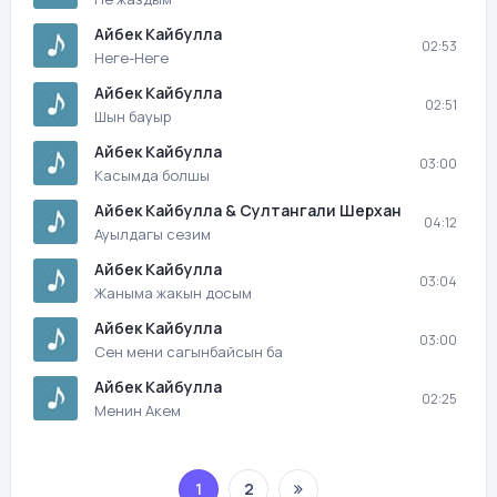
Айбек Кайбулла
02:53
Неге-Неге
Айбек Кайбулла
02:51
Шын бауыр
Айбек Кайбулла
03:00
Касымда болшы
Айбек Кайбулла & Султангали Шерхан
04:12
Ауылдагы сезим
Айбек Кайбулла
03:04
Жаныма жакын досым
Айбек Кайбулла
03:00
Сен мени сагынбайсын ба
Айбек Кайбулла
02:25
Менин Акем
1
2