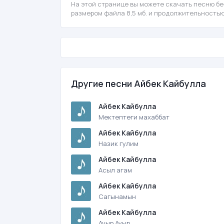
На этой странице вы можете скачать песню бес
размером файла 8,5 мб. и продолжительностью
Другие песни Айбек Кайбулла
Айбек Кайбулла
Мектептеги махаббат
Айбек Кайбулла
Назик гулим
Айбек Кайбулла
Асыл агам
Айбек Кайбулла
Сагынамын
Айбек Кайбулла
Ауыр Ауыр