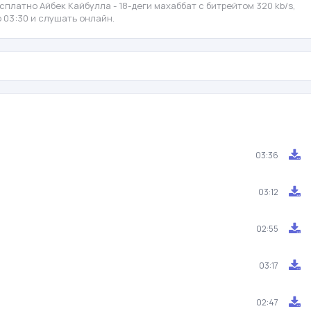
платно Айбек Кайбулла - 18-деги махаббат с битрейтом 320 kb/s,
 03:30 и слушать онлайн.
03:36
03:12
02:55
03:17
02:47