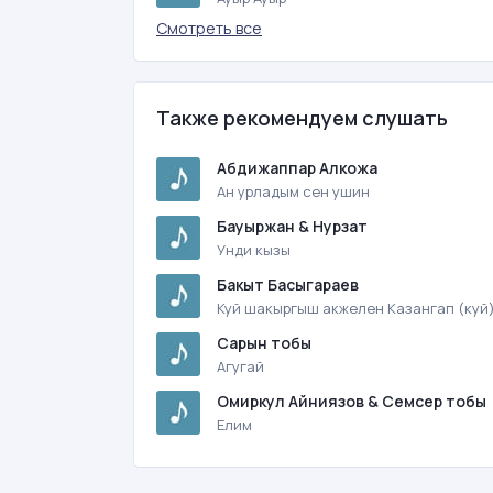
Смотреть все
Также рекомендуем слушать
Абдижаппар Алкожа
Ан урладым сен ушин
Бауыржан & Нурзат
Унди кызы
Бакыт Басыгараев
Куй шакыргыш акжелен Казангап (куй
Сарын тобы
Агугай
Омиркул Айниязов & Семсер тобы
Елим