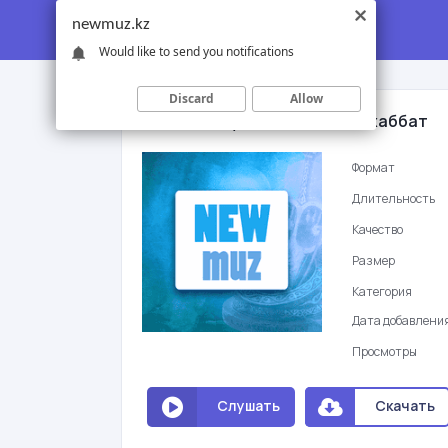
newmuz.kz
Would like to send you notifications
Discard
Allow
Айбек Кайбулла - 18-деги махаббат
Формат
Длительность
Качество
Размер
Категория
Дата добавлени
Просмотры
Слушать
Скачать