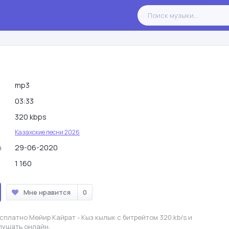
mp3
03:33
320 kbps
Казахские песни 2026
29-06-2020
я
1 160
Мне нравится
0
сплатно Мейир Кайрат - Кыз кылык с битрейтом 320 kb/s и
лушать онлайн.