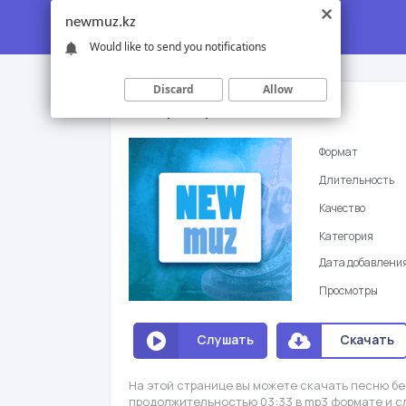
newmuz.kz
Would like to send you notifications
Discard
Allow
Мейир Кайрат - Кыз кылык
Формат
Длительность
Качество
Категория
Дата добавлени
Просмотры
Слушать
Скачать
На этой странице вы можете скачать песню бе
продолжительностью 03:33 в mp3 формате и с