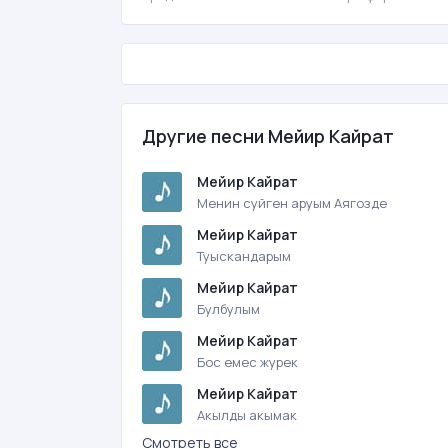
Другие песни Мейир Кайрат
Мейир Кайрат
Менин суйген аруым Аягозде
Мейир Кайрат
Туыскандарым
Мейир Кайрат
Булбулым
Мейир Кайрат
Бос емес журек
Мейир Кайрат
Акылды акымак
Смотреть все