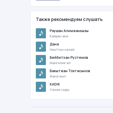
Также рекомендуем слушать
Раушан Алимжанкызы
Кайран аке
Дана
Умыттын калай
Бейбитхан Рустемов
Мангилик ел
Бакытжан Токтасынов
Жана жыл
KADIK
Сезим сыры