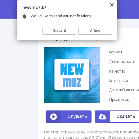
newmuz.kz
Would like to send you notifications
Discard
Allow
Айнур Нурашова - Сəулем–ай
Формат
Длительность
Качество
Категория
Дата добавлени
Просмотры
Слушать
Скачать
На этой странице вы можете скачать песню бе
продолжительностью 03:17 в mp3 формате и с