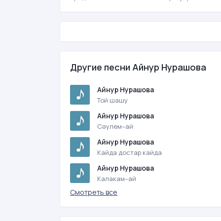
Другие песни Айнур Нурашова
Айнур Нурашова
Той шашу
Айнур Нурашова
Сəулем–ай
Айнур Нурашова
Кайда достар кайда
Айнур Нурашова
Калакам–ай
Смотреть все