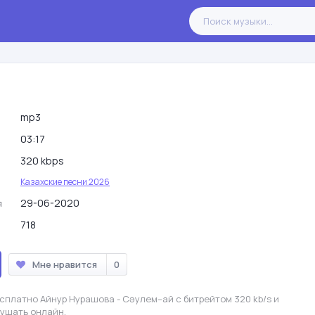
mp3
03:17
320 kbps
Казахские песни 2026
29-06-2020
я
718
Мне нравится
0
сплатно Айнур Нурашова - Сəулем–ай с битрейтом 320 kb/s и
лушать онлайн.