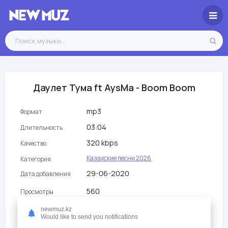
Даулет Тума ft AysMa - Boom Boom
mp3
Формат
03:04
Длительность
320 kbps
Качество
Казахские песни 2026
Категория
29-06-2020
Дата добавления
560
Просмотры
newmuz.kz
Would like to send you notifications
Слушать
Скачать