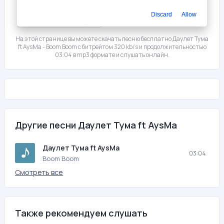
Discard
Allow
Мне нравится
0
На этой странице вы можете скачать песню бесплатно Даулет Тума
ft AysMa - Boom Boom с битрейтом 320 kb/s и продолжительностью
03:04 в mp3 формате и слушать онлайн.
Другие песни Даулет Тума ft AysMa
Даулет Тума ft AysMa
03:04
Boom Boom
Смотреть все
Также рекомендуем слушать