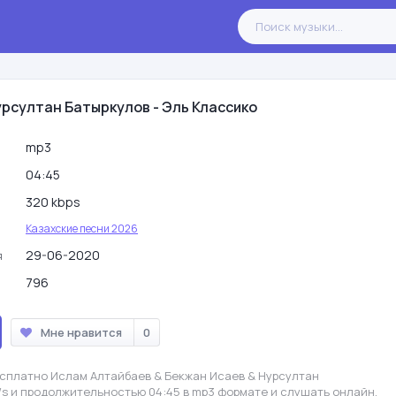
урсултан Батыркулов - Эль Классико
mp3
04:45
320 kbps
Казахские песни 2026
29-06-2020
я
796
Мне нравится
0
есплатно Ислам Алтайбаев & Бекжан Исаев & Нурсултан
b/s и продолжительностью 04:45 в mp3 формате и слушать онлайн.