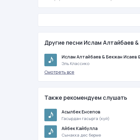
Другие песни Ислам Алтайбаев &
Ислам Алтайбаев & Бекжан Исаев 
Эль Классико
Смотреть все
Также рекомендуем слушать
Асылбек Енсепов
Гасырдан гасырга (куй)
Айбек Кайбулла
Сынакка дес берме