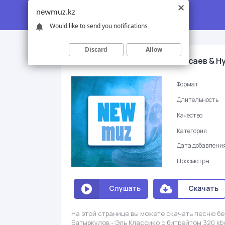
newmuz.kz
Would like to send you notifications
Discard
Allow
Ислам Алтайбаев & Бекжан Исаев & Н
Формат
Длительность
Качество
Категория
Дата добавлени
Просмотры
Слушать
Скачать
На этой странице вы можете скачать песню б
Батыркулов - Эль Классико с битрейтом 320 k