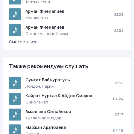
Таптым сени
Арман Жиеналиев
03:23
Молдир коз
Арман Жиеналиев
03:23
Саган гул алып барам
Смотреть все
Также рекомендуем слушать
Сунгат Баймуратулы
02:39
Лондон, Париж
Кайрат Нуртас & Айдос Омаров
04:24
Омир гажап
Амангали Сыпабеков
03:17
Кыздар–ай кыздар
Маржан Арапбаева
03:46
Сенсин