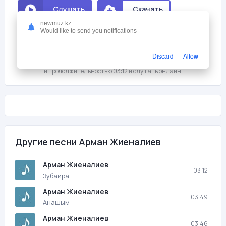
Слушать
Скачать
newmuz.kz
Would like to send you notifications
Мне нравится
0
На этой странице вы можете скачать песню бесплатно Арман
Discard
Allow
Жиеналиев - Зубайра с битрейтом 320 kb/s, размером файла 7,5 мб.
и продолжительностью 03:12 и слушать онлайн.
Другие песни Арман Жиеналиев
Арман Жиеналиев
03:12
Зубайра
Арман Жиеналиев
03:49
Анашым
Арман Жиеналиев
03:46