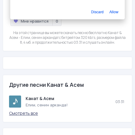
Слушать
Скачать
Discard
Allow
Мне нравится
0
На этой странице вы можете скачать песню бесплатно Канат &
Асем - Елим, сенин арканда! с битрейтом 320 kb/s, размером файла
8,4 мб. и продолжительностью 03:31 и слушать онлайн.
Другие песни Канат & Асем
Канат & Асем
03:31
Елим, сенин арканда!
Смотреть все