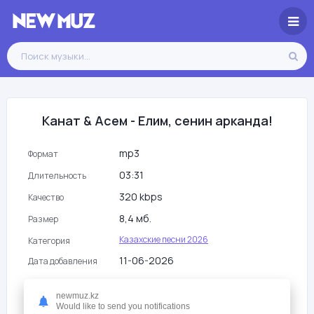
Канат & Асем - Елим, сенин арканда!
mp3
Формат
03:31
Длительность
320 kbps
Качество
8,4 мб.
Размер
Казахские песни 2026
Категория
11-06-2026
Дата добавления
2
Просмотры
newmuz.kz
Would like to send you notifications