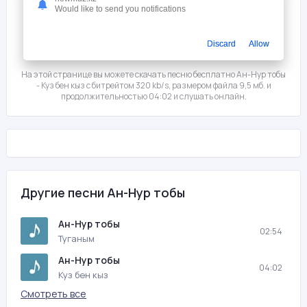
Would like to send you notifications
Слушать
Скачать
Discard
Allow
Мне нравится
0
На этой странице вы можете скачать песню бесплатно Ан-Нур тобы
- Куз бен кыз с битрейтом 320 kb/s, размером файла 9,5 мб. и
продолжительностью 04:02 и слушать онлайн.
Другие песни Ан-Нур тобы
Ан-Нур тобы
02:54
Туганым
Ан-Нур тобы
04:02
Куз бен кыз
Смотреть все