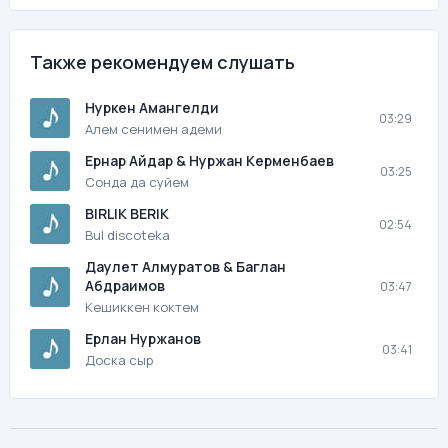
Также рекомендуем слушать
Нуркен Амангелди
03:29
Алем сенимен адеми
Ернар Айдар & Нуржан Керменбаев
03:25
Сонда да суйем
BIRLIK BERIK
02:54
Bul discoteka
Даулет Алмуратов & Баглан
Абдраимов
03:47
Кешиккен коктем
Ерлан Нуржанов
03:41
Доска сыр