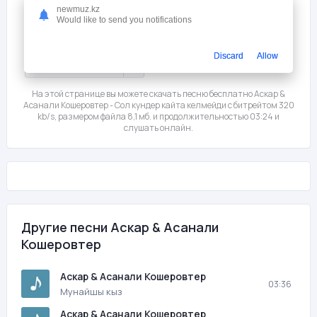
newmuz.kz
Would like to send you notifications
Слушать
Скачать
Discard
Allow
Мне нравится
0
На этой странице вы можете скачать песню бесплатно Аскар &
Асанали Кошеровтер - Сол кундер кайта келмейди с битрейтом 320
kb/s, размером файла 8,1 мб. и продолжительностью 03:24 и
слушать онлайн.
Другие песни Аскар & Асанали
Кошеровтер
Аскар & Асанали Кошеровтер
03:36
Мунайшы кыз
Аскар & Асанали Кошеровтер