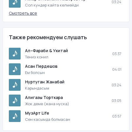
03:24
Сол кундер кайта келмейди
Смотреть все
Также рекомендуем слушать
Ал–Фараби & Укитай
03:37
Тениз конил
Асан Пердешов
04:01
Ем болсын
Нуртуган Жанабай
03:24
Карындасым
Алигазы Торткара
03:05
Жок деме (жана нуска)
МузАрт Life
03:57
Сен касымда болмасан