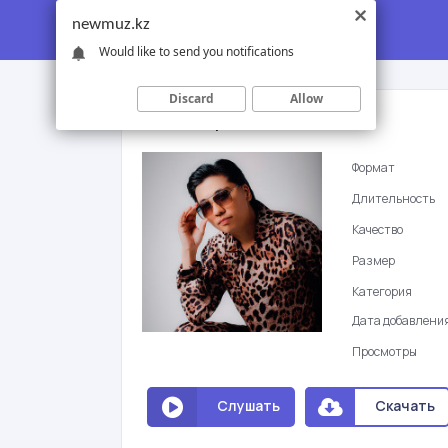
newmuz.kz
Would like to send you notifications
Discard
Allow
Асан Абдралин - Сен тында
Формат
Длительность
Качество
Размер
Категория
Дата добавлени
Просмотры
Слушать
Скачать