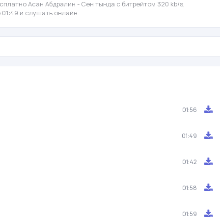
сплатно Асан Абдралин - Сен тында с битрейтом 320 kb/s,
 01:49 и слушать онлайн.
01:56
01:49
01:42
01:58
01:59