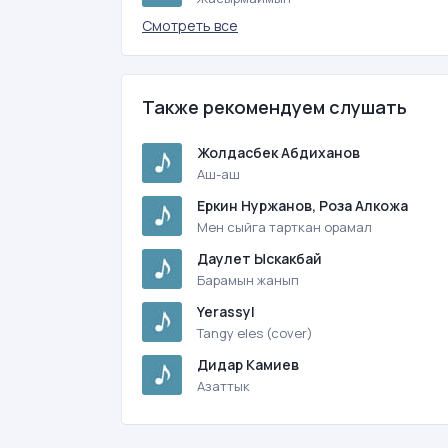
Смотреть все
Также рекомендуем слушать
Жолдасбек Абдиханов
Аш-аш
Еркин Нуржанов, Роза Алкожа
Мен сыйга тарткан орамал
Даулет Ыскакбай
Барамын жанып
Yerassyl
Tangy eles (cover)
Дидар Камиев
Азаттык