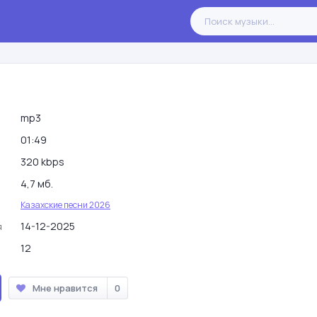
mp3
01:49
320 kbps
4,7 мб.
Казахские песни 2026
14-12-2025
я
12
Мне нравится
0