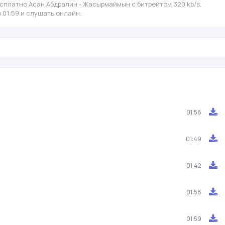
сплатно Асан Абдралин - Жасырмаймын с битрейтом 320 kb/s,
 01:59 и слушать онлайн.
01:56
01:49
01:42
01:58
01:59