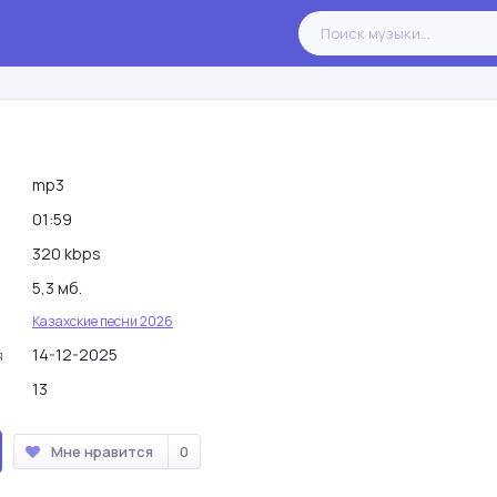
mp3
01:59
320 kbps
5,3 мб.
Казахские песни 2026
14-12-2025
я
13
Мне нравится
0