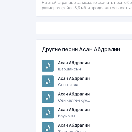
На этой странице вы можете скачать песню бе
размером файла 5,3 мб. и продолжительностью
Другие песни Асан Абдралин
Асан Абдралин
Шаршайсын
Асан Абдралин
Сен тында
Асан Абдралин
Сен келген кун…
Асан Абдралин
Бауырым
Асан Абдралин
Жасырмаймын