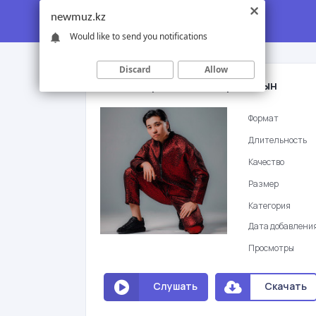
newmuz.kz
Would like to send you notifications
Discard
Allow
Асан Абдралин - Жасырмаймын
Формат
Длительность
Качество
Размер
Категория
Дата добавлени
Просмотры
Слушать
Скачать