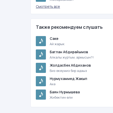
Смотреть все
Также рекомендуем слушать
Саке
Ай жарык
Баглан Абдирайымов
Алкалы журтым, армысын?!
Жолдасбек Абдиханов
Биз екеумиз бир адаыз
Нурмухаммед Жакып
Аке
Баян Нурмышева
Жибектин ели