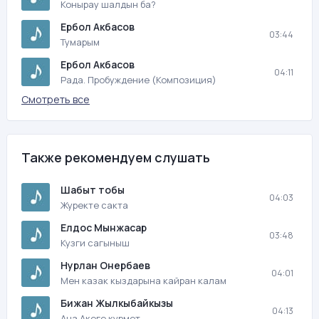
Конырау шалдын ба?
Ербол Акбасов
03:44
Тумарым
Ербол Акбасов
04:11
Рада. Пробуждение (Композиция)
Смотреть все
Также рекомендуем слушать
Шабыт тобы
04:03
Журекте сакта
Елдос Мынжасар
03:48
Кузги сагыныш
Нурлан Онербаев
04:01
Мен казак кыздарына кайран калам
Бижан Жылкыбайкызы
04:13
Ана Акеге курмет