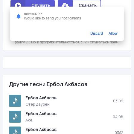
Слушать
Скачать
newmuz.kz
Would like to send you notifications
Мне нравится
0
На этой странице вы можете скачать песню бесплатно Ербол
Discard
Allow
Акбасов - Конырау шалдын ба? с битрейтом 320 kb/s, размером
файла 7,5 мб. и продолжительностью 03:12 и слушать онлайн.
Другие песни Ербол Акбасов
Ербол Акбасов
03:09
Отер даурен
Ербол Акбасов
04:08
Аке
Ербол Акбасов
03:12