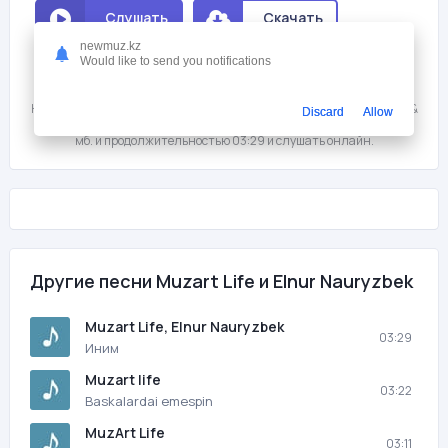
Слушать
Скачать
newmuz.kz
Would like to send you notifications
Мне нравится
1
На этой странице вы можете скачать песню бесплатно Muzart Life &
Discard
Allow
Elnur Nauryzbek - Иним с битрейтом 320 kb/s, размером файла 8
мб. и продолжительностью 03:29 и слушать онлайн.
Другие песни Muzart Life и Elnur Nauryzbek
Muzart Life, Elnur Nauryzbek
03:29
Иним
Muzart life
03:22
Baskalardai emespin
MuzArt Life
03:11