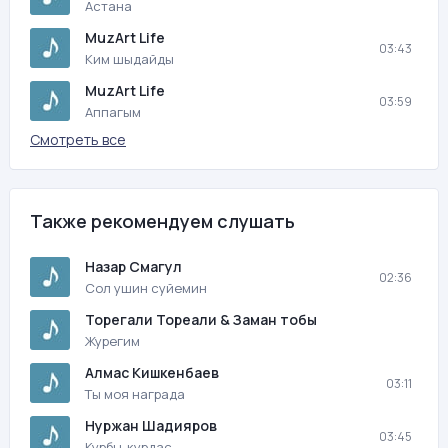
Астана
MuzArt Life
03:43
Ким шыдайды
MuzArt Life
03:59
Аппагым
Смотреть все
Также рекомендуем слушать
Назар Смагул
02:36
Сол ушин суйемин
Торегали Тореали & Заман тобы
Журегим
Алмас Кишкенбаев
03:11
Ты моя награда
Нуржан Шадияров
03:45
Курбы-курдас