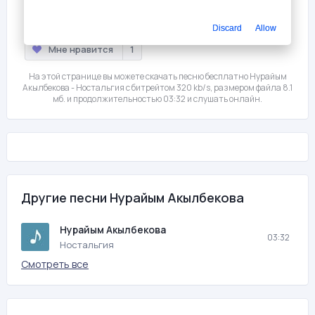
Слушать
Скачать
Discard
Allow
Мне нравится
1
На этой странице вы можете скачать песню бесплатно Нурайым
Акылбекова - Ностальгия с битрейтом 320 kb/s, размером файла 8.1
мб. и продолжительностью 03:32 и слушать онлайн.
Другие песни Нурайым Акылбекова
Нурайым Акылбекова
03:32
Ностальгия
Смотреть все