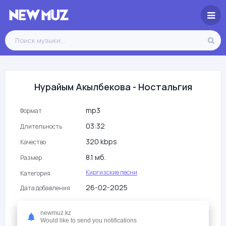
Нурайым Акылбекова - Ностальгия
mp3
Формат
03:32
Длительность
320 kbps
Качество
8.1 мб.
Размер
Киргизские песни
Категория
26-02-2025
Дата добавления
196
Просмотры
newmuz.kz
Would like to send you notifications