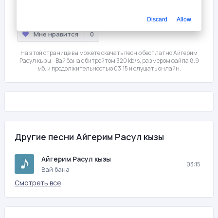
Слушать
Скачать
Discard
Allow
Мне нравится
0
На этой странице вы можете скачать песню бесплатно Айгерим
Расул кызы - Вай бана с битрейтом 320 kb/s, размером файла 8.9
мб. и продолжительностью 03:15 и слушать онлайн.
Другие песни Айгерим Расул кызы
Айгерим Расул кызы
03:15
Вай бана
Смотреть все