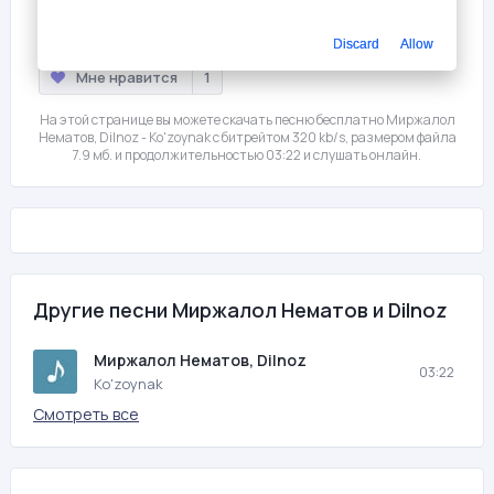
Слушать
Скачать
Discard
Allow
Мне нравится
1
На этой странице вы можете скачать песню бесплатно Миржалол
Нематов, Dilnoz - Ko'zoynak с битрейтом 320 kb/s, размером файла
7.9 мб. и продолжительностью 03:22 и слушать онлайн.
Другие песни Миржалол Нематов и Dilnoz
Миржалол Нематов, Dilnoz
03:22
Ko'zoynak
Смотреть все