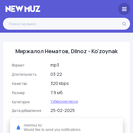
Миржалол Нематов, Dilnoz - Ko'zoynak
mp3
Формат
03:22
Длительность
320 kbps
Качество
7.9 мб.
Размер
Узбекские песни
Категория
25-02-2025
Дата добавления
95
Просмотры
newmuz.kz
Would like to send you notifications