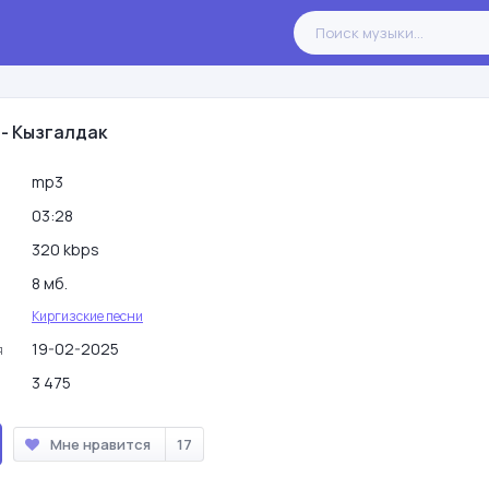
 - Кызгалдак
mp3
03:28
320 kbps
8 мб.
Киргизские песни
19-02-2025
я
3 475
Мне нравится
17