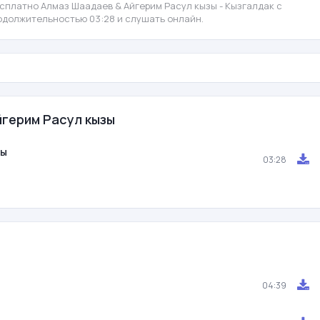
сплатно Алмаз Шаадаев & Айгерим Расул кызы - Кызгалдак с
родолжительностью 03:28 и слушать онлайн.
йгерим Расул кызы
зы
03:28
04:39