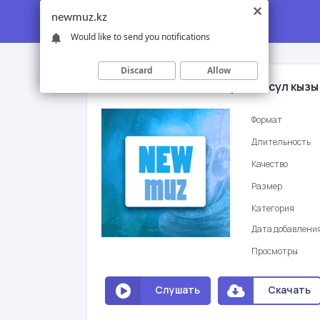
newmuz.kz
Would like to send you notifications
Discard
Allow
Алмаз Шаадаев & Айгерим Расул кызы
Формат
Длительность
Качество
Размер
Категория
Дата добавлени
Просмотры
Слушать
Скачать