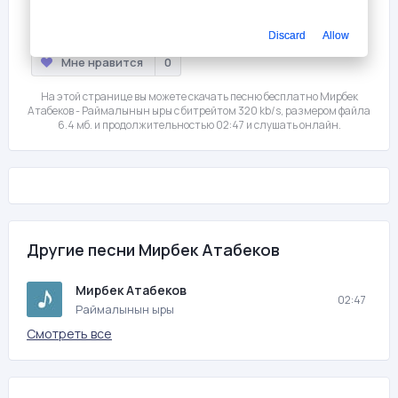
Слушать
Скачать
Discard
Allow
Мне нравится
0
На этой странице вы можете скачать песню бесплатно Мирбек
Атабеков - Раймалынын ыры с битрейтом 320 kb/s, размером файла
6.4 мб. и продолжительностью 02:47 и слушать онлайн.
Другие песни Мирбек Атабеков
Мирбек Атабеков
02:47
Раймалынын ыры
Смотреть все