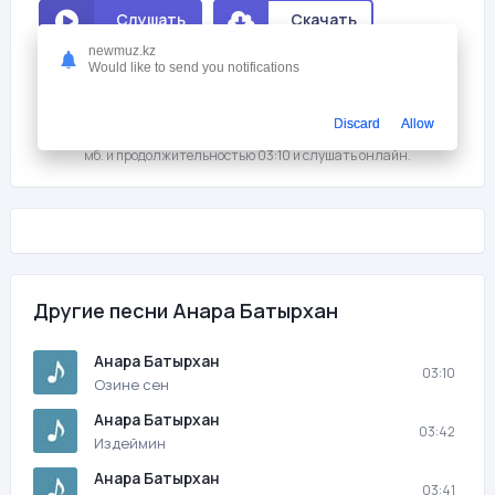
Слушать
Скачать
newmuz.kz
Would like to send you notifications
Мне нравится
74
На этой странице вы можете скачать песню бесплатно Анара
Discard
Allow
Батырхан - Озине сен с битрейтом 320 kb/s, размером файла 7.23
мб. и продолжительностью 03:10 и слушать онлайн.
Другие песни Анара Батырхан
Анара Батырхан
03:10
Озине сен
Анара Батырхан
03:42
Издеймин
Анара Батырхан
03:41