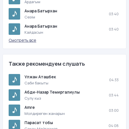
Ардагым
Анара Батырхан
03:40
Сезiм
Анара Батырхан
03:40
Кайдасын
Смотреть все
Также рекомендуем слушать
Улжан Аташбек
04:33
Саби бакыты
Абди-Назар Темиргалиулы
03:44
Сулу кыз
Amre
03:00
Молдиреген жанарын
Парасат тобы
04:08
Сакен Майгазиев