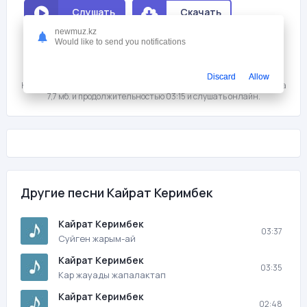
Слушать
Скачать
newmuz.kz
Would like to send you notifications
Мне нравится
0
На этой странице вы можете скачать песню бесплатно Кайрат
Discard
Allow
Керимбек - Менин байлыгым с битрейтом 320 kb/s, размером файла
7,7 мб. и продолжительностью 03:15 и слушать онлайн.
Другие песни Кайрат Керимбек
Кайрат Керимбек
03:37
Суйген жарым-ай
Кайрат Керимбек
03:35
Кар жауады жапалактап
Кайрат Керимбек
02:48