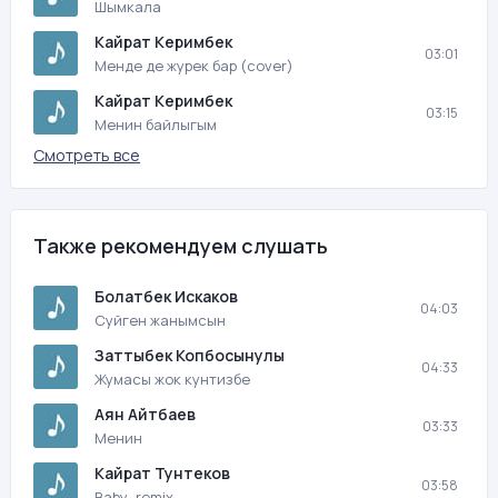
Шымкала
Кайрат Керимбек
03:01
Менде де журек бар (cover)
Кайрат Керимбек
03:15
Менин байлыгым
Смотреть все
Также рекомендуем слушать
Болатбек Искаков
04:03
Суйген жанымсын
Заттыбек Копбосынулы
04:33
Жумасы жок кунтизбе
Аян Айтбаев
03:33
Менин
Кайрат Тунтеков
03:58
Baby–remix