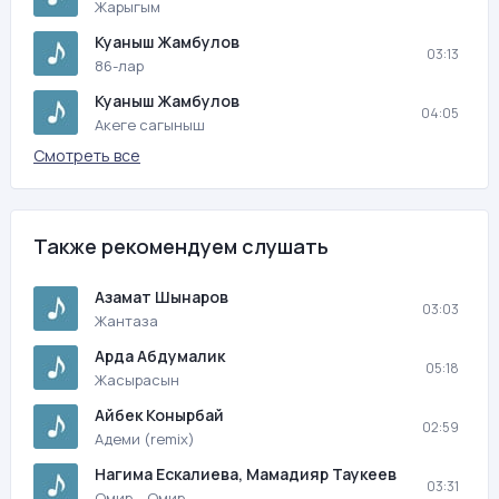
Жарыгым
Куаныш Жамбулов
03:13
86-лар
Куаныш Жамбулов
04:05
Акеге сагыныш
Смотреть все
Также рекомендуем слушать
Азамат Шынаров
03:03
Жантаза
Арда Абдумалик
05:18
Жасырасын
Айбек Конырбай
02:59
Адеми (remix)
Нагима Ескалиева, Мамадияр Таукеев
03:31
Омир – Омир