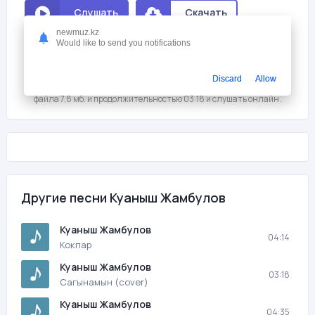
Слушать
Скачать
newmuz.kz
Would like to send you notifications
Мне нравится
2
На этой странице вы можете скачать песню бесплатно Куаныш
Discard
Allow
Жамбулов - Сагынамын (cover) с битрейтом 320 kb/s, размером
файла 7,8 мб. и продолжительностью 03:18 и слушать онлайн.
Другие песни Куаныш Жамбулов
Куаныш Жамбулов
04:14
Кокпар
Куаныш Жамбулов
03:18
Сагынамын (cover)
Куаныш Жамбулов
04:35