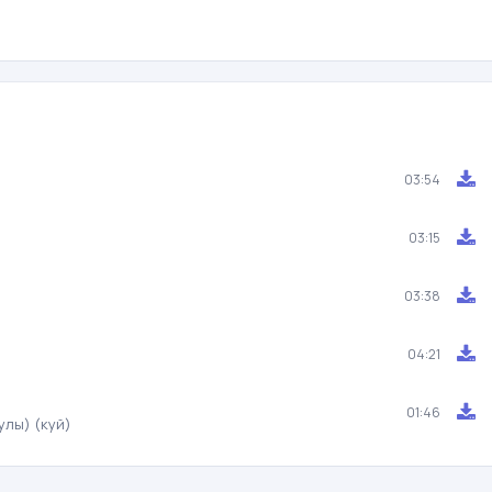
03:54
03:15
03:38
04:21
01:46
улы) (куй)