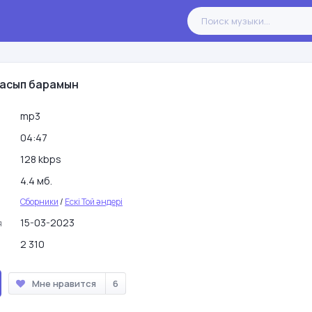
 асып барамын
mp3
04:47
128 kbps
4.4 мб.
Сборники
/
Ескі Той әндері
15-03-2023
я
2 310
Мне нравится
6