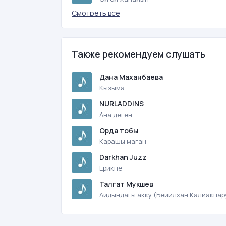
Смотреть все
Также рекомендуем слушать
Дана Маханбаева
Кызыма
NURLADDINS
Ана деген
Орда тобы
Карашы маган
Darkhan Juzz
Ерикпе
Талгат Мукшев
Айдындагы акку (Бейилхан Калиакпар