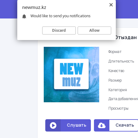
newmuz.kz
Would like to send you notifications
Discard
Allow
Неизвестный исполнитель - Отыздан
Формат
Длительность
Качество
Размер
Категория
Дата добавлени
Просмотры
Слушать
Скачать