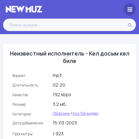
Неизвестный исполнитель - Кел досым кел
биле
mp3
Формат
02:20
Длительность
192 kbps
Качество
3.2 мб.
Размер
Сборники
/
Ескі Той әндері
Категория
15-03-2023
Дата добавления
1 923
Просмотры