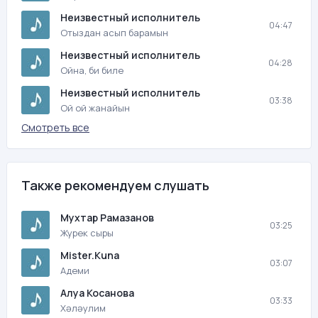
Неизвестный исполнитель
04:47
Отыздан асып барамын
Неизвестный исполнитель
04:28
Ойна, би биле
Неизвестный исполнитель
03:38
Ой ой жанайын
Смотреть все
Также рекомендуем слушать
Мухтар Рамазанов
03:25
Журек сыры
Mister.Kuna
03:07
Адеми
Алуа Косанова
03:33
Хəлəулим