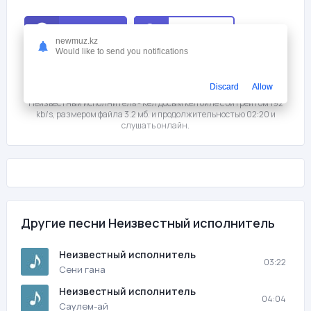
Слушать
Скачать
newmuz.kz
Would like to send you notifications
Мне нравится
4
Discard
Allow
На этой странице вы можете скачать песню бесплатно
Неизвестный исполнитель - Кел досым кел биле с битрейтом 192
kb/s, размером файла 3.2 мб. и продолжительностью 02:20 и
слушать онлайн.
Другие песни Неизвестный исполнитель
Неизвестный исполнитель
03:22
Сени гана
Неизвестный исполнитель
04:04
Саулем-ай