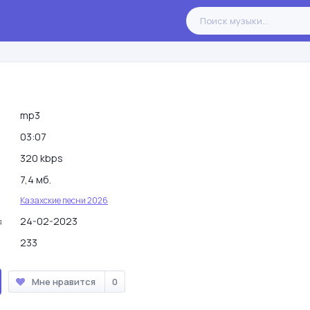
mp3
03:07
320 kbps
7,4 мб.
Казахские песни 2026
24-02-2023
я
233
Мне нравится
0