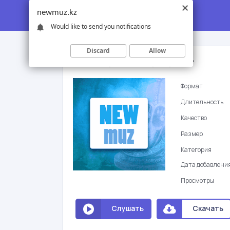
newmuz.kz
Would like to send you notifications
Discard
Allow
Байбатыров Шалкар - Кредит
Формат
Длительность
Качество
Размер
Категория
Дата добавлени
Просмотры
Слушать
Скачать