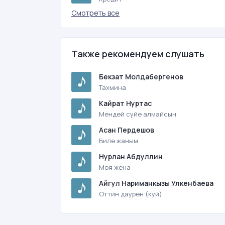
Смотреть все
Также рекомендуем слушать
Бекзат Молдабергенов
Тахмина
Кайрат Нуртас
Мендей суйе алмайсын
Асан Пердешов
Биле жаным
Нурлан Абдуллин
Моя жена
Айгул Нариманкызы Улкенбаева
Оттин даурен (куй)