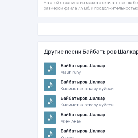
На этой странице вы можете скачать песню бе
размером файла 7,4 мб. и продолжительностью
Другие песни Байбатыров Шалка
Байбатыров Шалкар
AlaSh ruhy
Байбатыров Шалкар
Кылмыстык аткару жуйеси
Байбатыров Шалкар
Кылмыстык аткару жуйеси
Байбатыров Шалкар
Акем Анам
Байбатыров Шалкар
Кредит