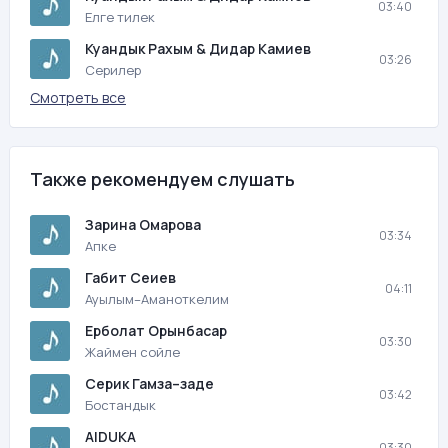
03:40
Елге тилек
Куандык Рахым & Дидар Камиев
03:26
Серилер
Смотреть все
Также рекомендуем слушать
Зарина Омарова
03:34
Апке
Габит Сеиев
04:11
Ауылым–Аманоткелим
Ерболат Орынбасар
03:30
Жаймен сойле
Серик Гамза–заде
03:42
Бостандык
AIDUKA
03:30