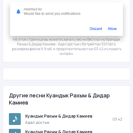
newmuz.kz
Слушать
Скачать
Would like to send you notifications
Мне нравится
1
Discard
Allow
На этой странице вы можете скачать песню бесплатно Куандык
Рахым & Дидар Камиев - Адал достык с битрейтом 320 kb/s,
размером файла 8,8 мб. и продолжительностью 03:42 и слушать
онлайн.
Другие песни Куандык Рахым & Дидар
Камиев
Куандык Рахым & Дидар Камиев
03:42
Адал достык
Куандык Рахым & Дидар Камиев