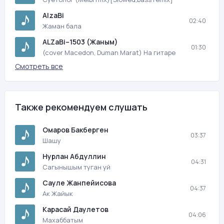
AlzaBi
02:40
Жаман бала
ALZaBi–1503 (Жаным)
01:30
(cover Macedon, Duman Marat) На гитаре
Смотреть все
Также рекомендуем слушать
Омаров Бакберген
03:37
Шашу
Нурлан Абдуллин
04:31
Сагынышым туган уй
Сауле Жанпейисова
04:37
Ак Жайык
Карасай Даулетов
04:06
Махаббатым