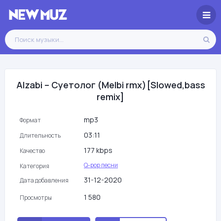
Alzabi – Суетолог (Melbi rmx)[Slowed,bass
remix]
mp3
Формат
03:11
Длительность
177 kbps
Качество
Q-pop песни
Категория
31-12-2020
Дата добавления
1 580
Просмотры