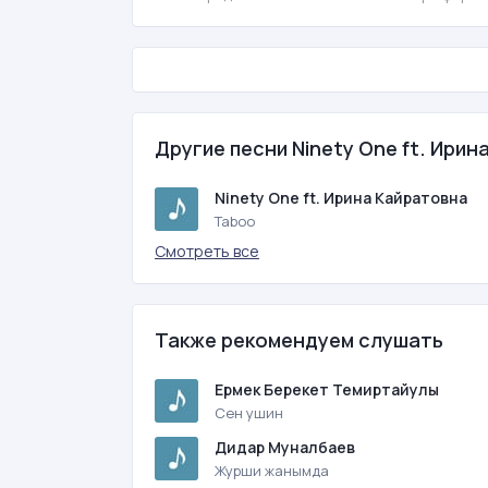
Другие песни Ninety One ft. Ири
Ninety One ft. Ирина Кайратовна
Taboo
Смотреть все
Также рекомендуем слушать
Ермек Берекет Темиртайулы
Сен ушин
Дидар Муналбаев
Журши жанымда