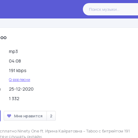
boo
mp3
04:08
191 kbps
Q-pop песни
25-12-2020
я
1 332
Мне нравится
2
платно Ninety One ft. Ирина Кайратовна – Taboo с битрейтом 191
те и слушать онлайн.