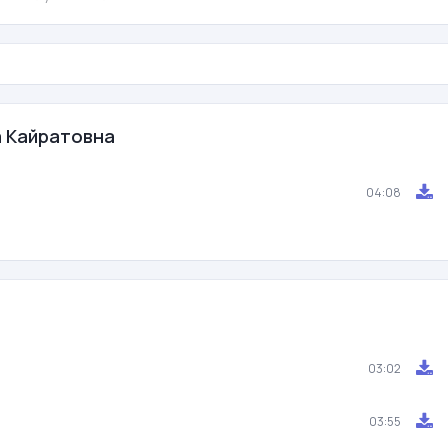
на Кайратовна
04:08
03:02
03:55