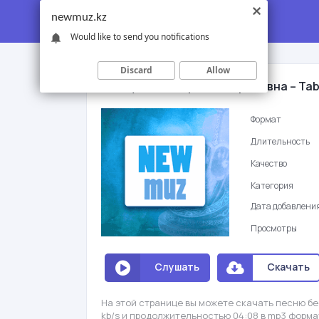
newmuz.kz
Would like to send you notifications
Discard
Allow
Ninety One ft. Ирина Кайратовна – Ta
Формат
Длительность
Качество
Категория
Дата добавлени
Просмотры
Слушать
Скачать
На этой странице вы можете скачать песню бес
kb/s и продолжительностью 04:08 в mp3 форма