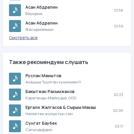
Асан Абдралин
01:58
Бауырым
Асан Абдралин
01:59
Жасырмаймын
Смотреть все
Также рекомендуем слушать
Руслан Мамытов
Анашым Туылган кунинмен!!!
Бакытжан Рахымжанов
02:23
Караганды-Майкудык GGG
Ергали Жалгасов & Сырым Макаш
02:06
Неликтен жолыктын сен
Сунгат Баубек
03:17
Сагындырдын