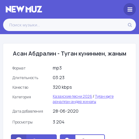
Асан Абдралин - Туган кунинмен, жаным
mp3
Формат
03:23
Длительность
320 kbps
Качество
Казахские песни 2026
/
Туған күнге
Категория
арналған әндер жинағы
28-06-2020
Дата добавления
3 204
Просмотры