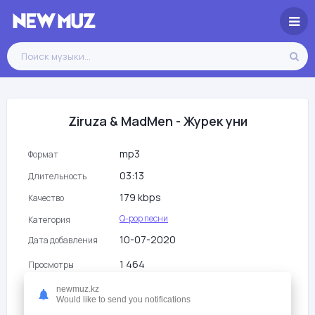
Ziruza & MadMen - Журек уни
mp3
Формат
03:13
Длительность
179 kbps
Качество
Q-pop песни
Категория
10-07-2020
Дата добавления
1 464
Просмотры
newmuz.kz
Would like to send you notifications
Слушать
Скачать