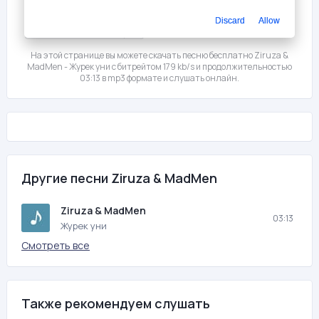
Discard
Allow
Мне нравится
1
На этой странице вы можете скачать песню бесплатно Ziruza &
MadMen - Журек уни с битрейтом 179 kb/s и продолжительностью
03:13 в mp3 формате и слушать онлайн.
Другие песни Ziruza & MadMen
Ziruza & MadMen
03:13
Журек уни
Смотреть все
Также рекомендуем слушать