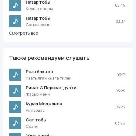
Назар тобы
02:45
Келши жаным
Назар тобы
03:37
Сагынарсын
Смотреть все
Также рекомендуем слушать
Роза Алкожа
03:17
Узатылган кызга тилек
Ринат & Перизат дуэти
03:25
Жасыр мени
Курал Молжанов
03:23
Ак курдас
Сат тобы
03:26
Сезим
Жасын тобы