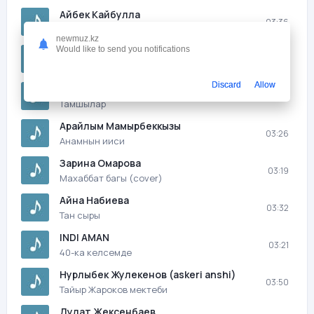
Айбек Кайбулла
03:36
Мектептеги махаббат
newmuz.kz
Would like to send you notifications
Руслан Ахинбеков
03:56
Сен сулу
Discard
Allow
Айдос Айжарык
03:01
Тамшылар
Арайлым Мамырбеккызы
03:26
Анамнын ииси
Зарина Омарова
03:19
Махаббат багы (cover)
Айна Набиева
03:32
Тан сыры
INDI AMAN
03:21
40-ка келсемде
Нурлыбек Жулекенов (askeri anshi)
03:50
Тайыр Жароков мектеби
Дулат Жексенбаев