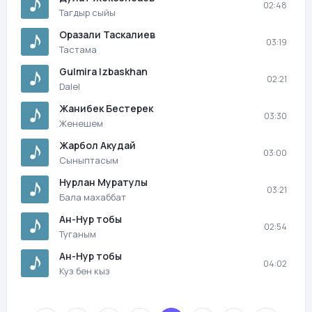
02:48
Тагдыр сыйы
Оразали Таскалиев
03:19
Тастама
Gulmira Izbaskhan
02:21
Dalel
Жанибек Бестерек
03:30
Женешем
Жарбол Акудай
03:00
Сыныптасым
Нурлан Муратулы
03:21
Бала махаббат
Ан-Нур тобы
02:54
Туганым
Ан-Нур тобы
04:02
Куз бен кыз