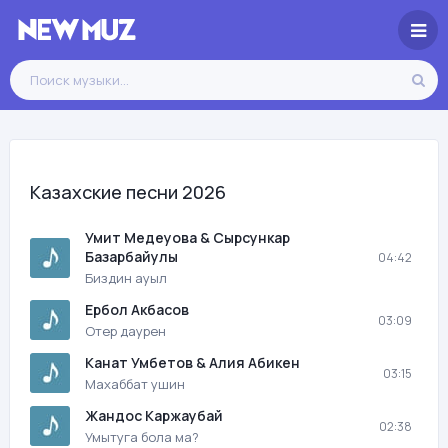
Казахские песни 2026
Умит Медеуова & Сырсункар
Базарбайулы
04:42
Биздин ауыл
Ербол Акбасов
03:09
Отер даурен
Канат Умбетов & Алия Абикен
03:15
Махаббат ушин
Жандос Каржаубай
02:38
Умытуга бола ма?