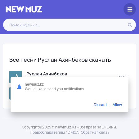
Все песни Руслан Ахинбеков скачать
Руслан Ахинбеков
03:56
Сен сулу
newmuz.kz
Would like to send you notifications
Руслан Ахинбеков
04:21
Жигиттер жыры
Discard
Allow
Copyright ©2025 г.
newmuz.kz
- Все права защищены.
Правообладателям / DMCA
|
Обратная связь