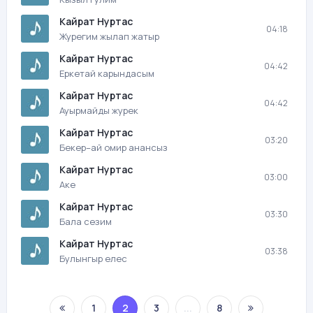
Кайрат Нуртас
04:18
Журегим жылап жатыр
Кайрат Нуртас
04:42
Еркетай карындасым
Кайрат Нуртас
04:42
Ауырмайды журек
Кайрат Нуртас
03:20
Бекер–ай омир анансыз
Кайрат Нуртас
03:00
Аке
Кайрат Нуртас
03:30
Бала сезим
Кайрат Нуртас
03:38
Булынгыр елес
1
2
3
...
8