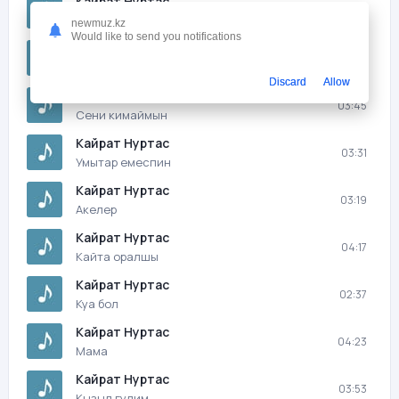
Кайрат Нуртас
03:17
Жулдызымсын
newmuz.kz
Would like to send you notifications
Куаныш Башаров
04:27
Кайрат Нуртас деп ойлайсын ба
Discard
Allow
Кайрат Нуртас
03:45
Сени кимаймын
Кайрат Нуртас
03:31
Умытар емеспин
Кайрат Нуртас
03:19
Акелер
Кайрат Нуртас
04:17
Кайта оралшы
Кайрат Нуртас
02:37
Куа бол
Кайрат Нуртас
04:23
Мамa
Кайрат Нуртас
03:53
Кызыл гулим