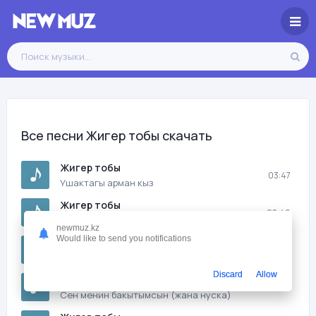
Все песни Жигер тобы скачать
Жигер тобы
03:47
Ушактагы арман кыз
Жигер тобы
02:46
Мунайма
newmuz.kz
Would like to send you notifications
Жигер тобы
03:14
Шыгыс кызы
Discard
Allow
Жигер тобы
02:59
Сен менин бакытымсын (жана нуска)