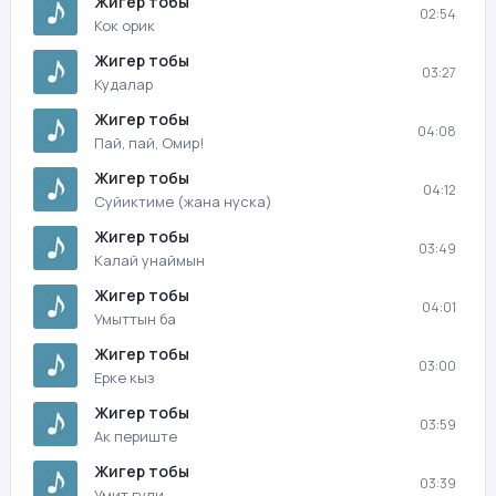
Жигер тобы
02:54
Кок орик
Жигер тобы
03:27
Кудалар
Жигер тобы
04:08
Пай, пай, Омир!
Жигер тобы
04:12
Суйиктиме (жана нуска)
Жигер тобы
03:49
Калай унаймын
Жигер тобы
04:01
Умыттын ба
Жигер тобы
03:00
Ерке кыз
Жигер тобы
03:59
Ак периште
Жигер тобы
03:39
Умит гули