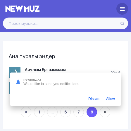
Ана туралы әндер
Аяулым Ергазыкызы
02:46
Ана
newmuz.kz
Would like to send you notifications
Сабит Сейтмурат
03:41
Ана Аке
Discard
Allow
1
...
6
7
8