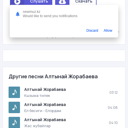
Слушать
Скачать
newmuz.kz
Мне нравится
0
Would like to send you notifications
На этой странице вы можете скачать песню бесплатно Алтынай
Discard
Allow
Жорабаева - Туган кун с битрейтом 128 kb/s и продолжительностью
03:03 в mp3 формате и слушать онлайн.
Другие песни Алтынай Жорабаева
Алтынай Жорабаева
03:12
Кызыма тилек
Алтынай Жорабаева
04:08
Ел бесиги - Елордам
Алтынай Жорабаева
04:10
Жас жубайлар