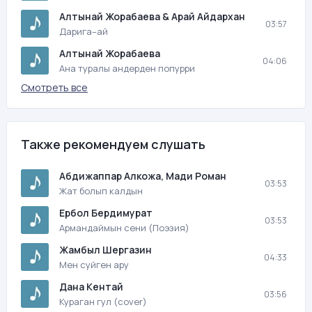
Алтынай Жорабаева & Арай Айдархан
03:57
Дарига–ай
Алтынай Жорабаева
04:06
Ана туралы андерден попурри
Смотреть все
Также рекомендуем слушать
Абдижаппар Алкожа, Мади Роман
03:53
Жат болып калдын
Ербол Бердимурат
03:53
Армандаймын сени (Поэзия)
Жамбыл Шергазин
04:33
Мен суйген ару
Дана Кентай
03:56
Кураган гул (cover)