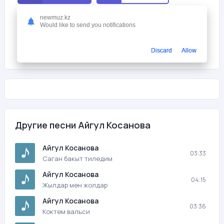
newmuz.kz
Мне нравится
0
Would like to send you notifications
На этой странице вы можете скачать песню бесплатно Айгул
Косанова - Той базар с битрейтом 256 kb/s и продолжительностью
Discard
Allow
03:41 в mp3 формате и слушать онлайн.
Другие песни Айгул Косанова
Айгул Косанова
03:33
Саган бакыт тиледим
Айгул Косанова
04:15
Жылдар мен жолдар
Айгул Косанова
03:36
Коктем вальси