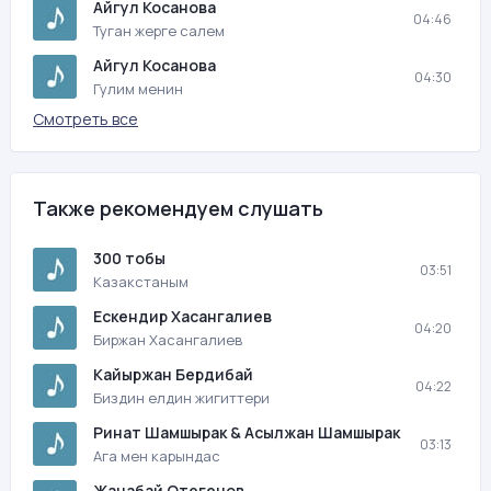
Айгул Косанова
04:46
Туган жерге салем
Айгул Косанова
04:30
Гулим менин
Смотреть все
Также рекомендуем слушать
300 тобы
03:51
Казакстаным
Ескендир Хасангалиев
04:20
Биржан Хасангалиев
Кайыржан Бердибай
04:22
Биздин елдин жигиттери
Ринат Шамшырак & Асылжан Шамшырак
03:13
Ага мен карындас
Жанабай Отегенов