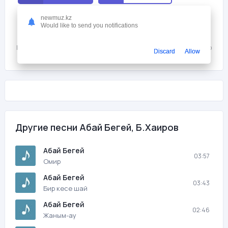
newmuz.kz
Мне нравится
0
Would like to send you notifications
На этой странице вы можете скачать песню бесплатно Абай Бегей,
Б.Хаиров - Жастык шак с битрейтом 128 kb/s и продолжительностью
Discard
Allow
03:45 в mp3 формате и слушать онлайн.
Другие песни Абай Бегей, Б.Хаиров
Абай Бегей
03:57
Омир
Абай Бегей
03:43
Бир кесе шай
Абай Бегей
02:46
Жаным-ау