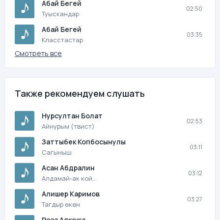
Абай Бегей
02:50
Туыскандар
Абай Бегей
03:35
Класстастар
Смотреть все
Также рекомендуем слушать
Нурсултан Болат
02:53
Айнурым (твист)
Заттыбек Копбосынулы
03:11
Сагыныш
Асан Абдралин
03:12
Алдамай-ак кой…
Алишер Каримов
03:27
Тагдыр екен
Роза Алкожа