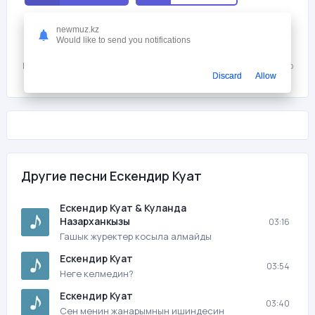
Мне нравится
0
newmuz.kz
Would like to send you notifications
На этой странице вы можете скачать песню бесплатно Ескендир
Куат - Кимай барамын с битрейтом 256 kb/s и продолжительностью
Discard
Allow
03:34 в mp3 формате и слушать онлайн.
Другие песни Ескендир Куат
Ескендир Куат & Куланда
Назарханкызы
03:16
Гашык журектер косыла алмайды
Ескендир Куат
03:54
Неге келмедин?
Ескендир Куат
03:40
Сен менин жанарымнын ишиндесин