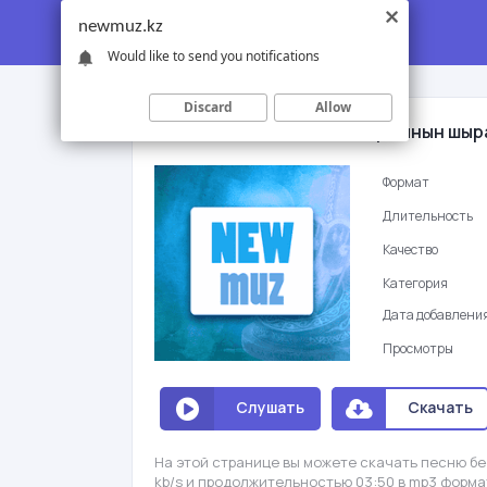
newmuz.kz
Would like to send you notifications
Discard
Allow
Талгат Жаксыбек - Тагдырымнын шыр
Формат
Длительность
Качество
Категория
Дата добавлени
Просмотры
Слушать
Скачать
На этой странице вы можете скачать песню б
kb/s и продолжительностью 03:50 в mp3 форма