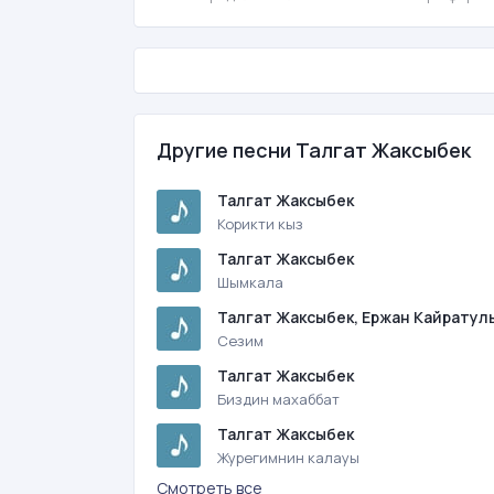
Другие песни Талгат Жаксыбек
Талгат Жаксыбек
Корикти кыз
Талгат Жаксыбек
Шымкала
Талгат Жаксыбек, Ержан Кайратул
Сезим
Талгат Жаксыбек
Биздин махаббат
Талгат Жаксыбек
Журегимнин калауы
Смотреть все