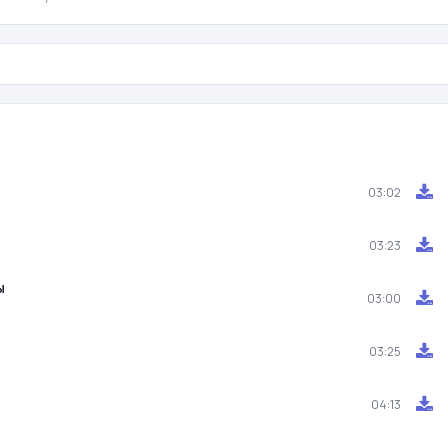
03:02
03:23
ы
03:00
03:25
04:13