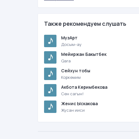
Также рекомендуем слушать
МузАрт
Досым–ау
Мейиржан Бакытбек
Qara
Сейхун тобы
Коркемим
Акбота Керимбекова
Сен сагын!
Женис Ыскакова
Жусан ииси