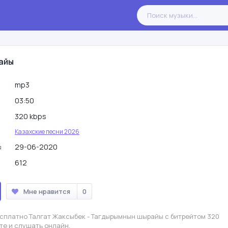
айы
mp3
03:50
320 kbps
Казахские песни 2026
29-06-2020
я
612
Мне нравится
0
есплатно Талгат Жаксыбек - Тагдырымнын шырайы с битрейтом 320
те и слушать онлайн.