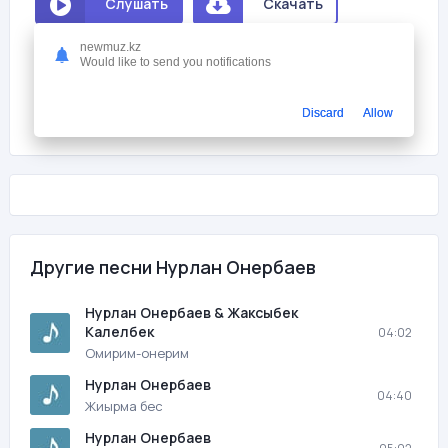
Слушать
Скачать
newmuz.kz
Мне нравится
5
Would like to send you notifications
На этой странице вы можете скачать песню бесплатно Нурлан
Онербаев - Анашым (минус) с битрейтом 128 kb/s и
Discard
Allow
продолжительностью 03:45 в mp3 формате и слушать онлайн.
Другие песни Нурлан Онербаев
Нурлан Онербаев & Жаксыбек
Калелбек
04:02
Омирим-онерим
Нурлан Онербаев
04:40
Жиырма бес
Нурлан Онербаев