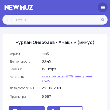
Нурлан Онербаев - Анашым (минус)
mp3
Формат
03:45
Длительность
128 kbps
Качество
Казахские песни 2026
/
Ана туралы
Категория
әндер
29-06-2020
Дата добавления
6 667
Просмотры