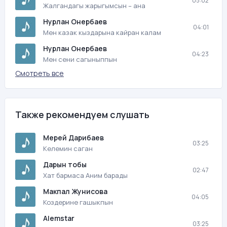
05:02
Жалгандагы жарыгымсын – ана
Нурлан Онербаев
04:01
Мен казак кыздарына кайран калам
Нурлан Онербаев
04:23
Мен сени сагыныппын
Смотреть все
Также рекомендуем слушать
Мерей Дарибаев
03:25
Келемин саган
Дарын тобы
02:47
Хат бармаса Аним барады
Макпал Жунисова
04:05
Коздерине гашыкпын
Alemstar
03:25